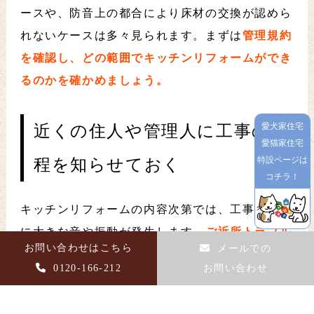
ースや、防音上の都合により床材の交換が認めら
れないケースは多々見られます。まずは
管理規約
を確認し、どの範囲でキッチンリフォームができ
るのかを確かめましょう。
愛犬家住宅
近くの住人や管理人に工事の日
愛猫家住宅
特設ページは
程を知らせておく
コチラ！
キッチンリフォームの内容次第では、工事期間中
に大きな音や振動が発生します。
ご近所トラブル
お問い合わせはこちら
メールでの
を避けるために、目安として工事の1週間前には
0120-166-212
お問い合わせ
あいさつを済ませ、工事の日程を知らせておきま
しょう。
あいさつする範囲は、上下階と両隣が基