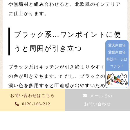
や無垢材と組み合わせると、北欧風のインテリア
に仕上がります。
ブラック系…ワンポイントに使
愛犬家住宅
うと周囲が引き立つ
愛猫家住宅
特設ページは
コチラ！
ブラック系はキッチンが引き締まりやすく、周囲
の色が引き立ちます。ただし、ブラックのように
濃い色を多用すると圧迫感が出やすいため、ワン
ポイントとして取り入れるのがおすすめです。
お問い合わせはこちら
メールでの
0120-166-212
お問い合わせ
ブルー系…ホワイトと合わせる
とさわやかに仕上がる