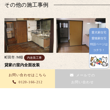
その他の施工事例
愛犬家住宅
愛猫家住宅
特設ページは
コチラ！
町田市
/
M
様
内改装工事
貸家の室内全面改装
お問い合わせはこちら
メールでの
0120-166-212
お問い合わせ