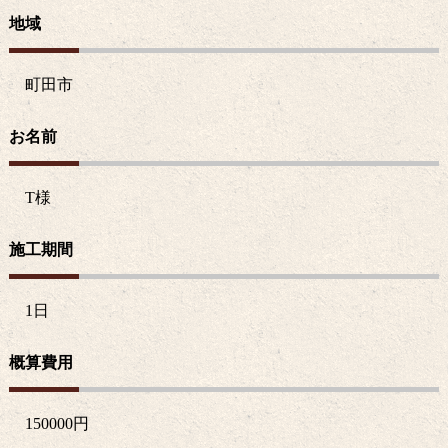
地域
町田市
お名前
T
様
施工期間
1日
概算費用
150000
円