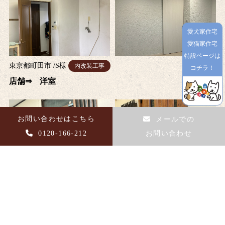
愛犬家住宅
愛猫家住宅
特設ページは
東京都町田市
/
S
様
内改装工事
コチラ！
店舗⇒ 洋室
お問い合わせはこちら
メールでの
0120-166-212
お問い合わせ
東京都町田市
/
N
様
サッシ工事
玄関ドアを交換しました