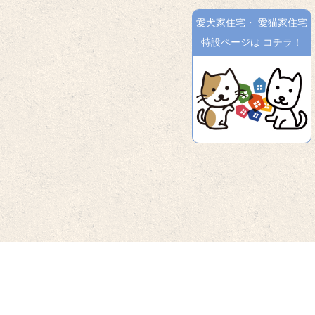
愛犬家住宅
・
愛猫家住宅
特設ページは
コチラ！