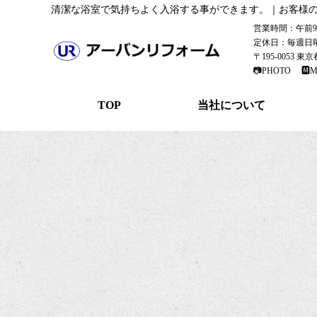
清潔な浴室で気持ちよく入浴する事ができます。｜お客様
営業時間：午前9：
定休日：毎週日
〒195-0053 
📷PHOTO
🅼M
TOP
当社について