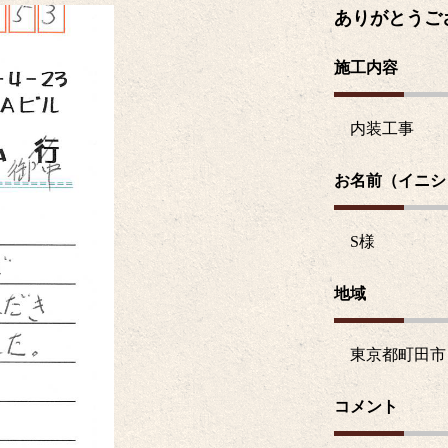
ありがとうご
施工内容
内装工事
お名前（イニシ
S
様
地域
東京都町田市
コメント