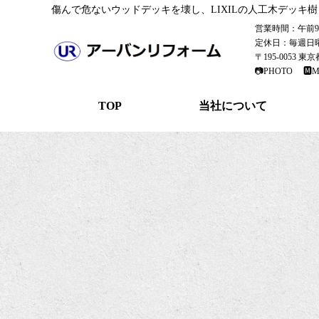
傷んで危ないウッドデッキを壊し、LIXILの人工木デッ
営業時間：午前9：
定休日：毎週日
〒195-0053 
📷PHOTO
🅼M
TOP
当社について