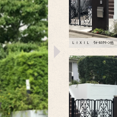
ＬＩＸＩＬ ｳｫｰﾙｽｸﾘｰﾝ他