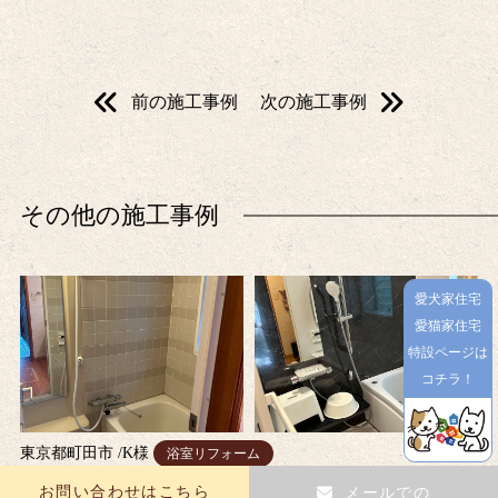
前の施工事例
次の施工事例
その他の施工事例
愛犬家住宅
愛猫家住宅
特設ページは
コチラ！
東京都町田市
/
K
様
浴室リフォーム
シックな色を選びました
お問い合わせはこちら
メールでの