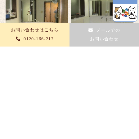
お問い合わせはこちら
メールでの
0120-166-212
お問い合わせ
町田市
/
Ｋ
様
洗面所リフォーム
ピッタリ納まりました
東京都町田市
/
A
様
外壁塗装工事(屋根含む)
外壁塗って明るくなりました