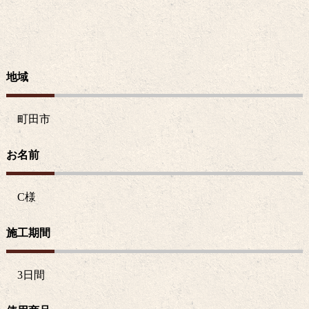
地域
町田市
お名前
C
様
施工期間
3日間